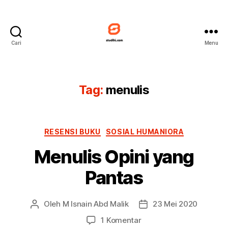
Cari
Menu
Studihi
Tag:
menulis
Kategori
RESENSI BUKU
SOSIAL HUMANIORA
Menulis Opini yang
Pantas
Oleh
M Isnain Abd Malik
23 Mei 2020
Penulis
Tanggal
artikel
artikel
pada
1 Komentar