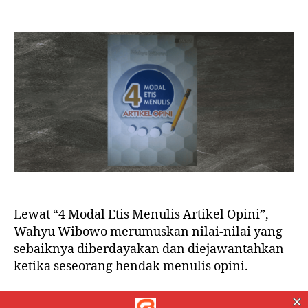
Menulis
Opini
yang
Pantas
Lewat “4 Modal Etis Menulis Artikel Opini”,
Wahyu Wibowo merumuskan nilai-nilai yang
sebaiknya diberdayakan dan diejawantahkan
ketika seseorang hendak menulis opini.
artikel opini
,
menulis
,
review buku
,
TSmart
,
Wahyu