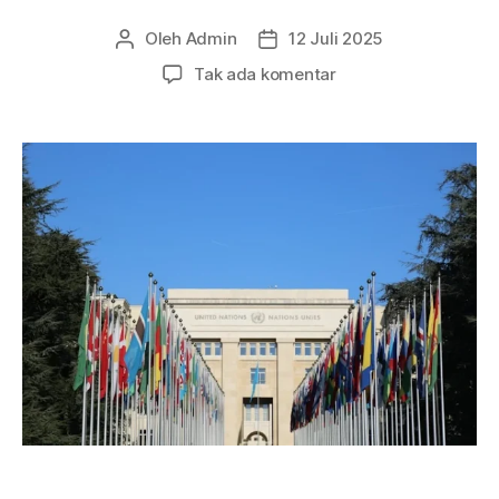
Oleh
Admin
12 Juli 2025
Penulis
Tanggal
artikel
artikel
pada
Tak ada komentar
International
Organisation
for
Mediation:
Langkah
Baru
untuk
Perdamaian