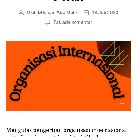
Oleh
M Isnain Abd Malik
13 Juli 2023
Penulis
Tanggal
artikel
artikel
pada
Tak ada komentar
Pengertian
Organisasi
Internasional:
Karakteristik,
Fungsi,
Peran
Mengulas pengertian organisasi internasional