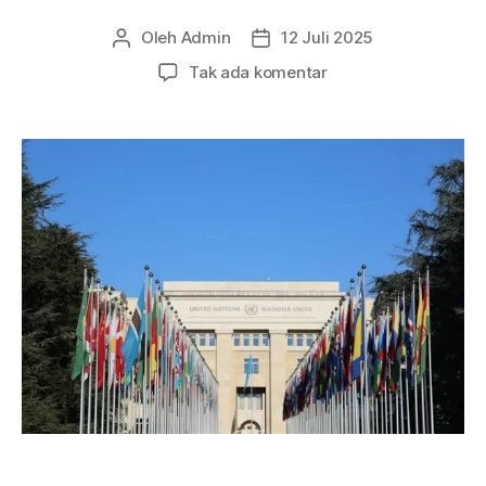
Oleh
Admin
12 Juli 2025
Penulis
Tanggal
artikel
artikel
pada
Tak ada komentar
International
Organisation
for
Mediation:
Langkah
Baru
untuk
Perdamaian