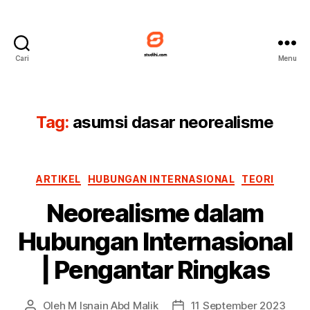
Cari
Menu
Studihi
Tag:
asumsi dasar neorealisme
Kategori
ARTIKEL
HUBUNGAN INTERNASIONAL
TEORI
Neorealisme dalam
Hubungan Internasional
| Pengantar Ringkas
Oleh
M Isnain Abd Malik
11 September 2023
Penulis
Tanggal