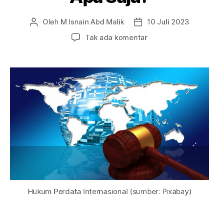
Oleh
M Isnain Abd Malik
10 Juli 2023
Penulis
Tanggal
artikel
artikel
pada
Tak ada komentar
Ruang
Lingkup
Hukum
Perdata
Internasional,
Apa
Saja?
Hukum Perdata Internasional (sumber: Pixabay)