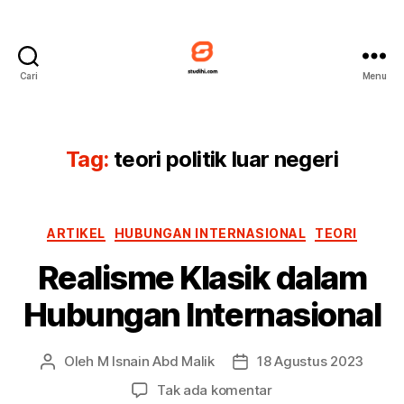
Cari
Menu
Studihi
Tag:
teori politik luar negeri
Kategori
ARTIKEL
HUBUNGAN INTERNASIONAL
TEORI
Realisme Klasik dalam
Hubungan Internasional
Oleh
M Isnain Abd Malik
18 Agustus 2023
Penulis
Tanggal
artikel
artikel
pada
Tak ada komentar