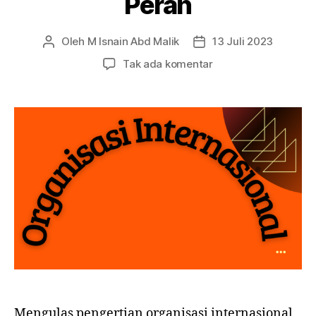
Peran
Oleh
M Isnain Abd Malik
13 Juli 2023
Penulis
Tanggal
artikel
artikel
pada
Tak ada komentar
Pengertian
Organisasi
Internasional:
Karakteristik,
Fungsi,
Peran
Mengulas pengertian organisasi internasional