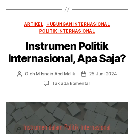
Kategori
ARTIKEL
HUBUNGAN INTERNASIONAL
POLITIK INTERNASIONAL
Instrumen Politik
Internasional, Apa Saja?
Oleh
M Isnain Abd Malik
25 Juni 2024
Penulis
Tanggal
artikel
artikel
pada
Tak ada komentar
Instrumen
Politik
Internasional,
Apa
Saja?