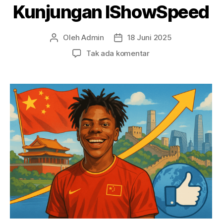
Kunjungan IShowSpeed
Oleh
Admin
18 Juni 2025
Penulis
Tanggal
artikel
artikel
pada
Tak ada komentar
Peran
Media
Publik
dalam
Pembentukan
Opini
Publik
Terhadap
China:
Studi
Kasus
Kunjungan
IShowSpeed